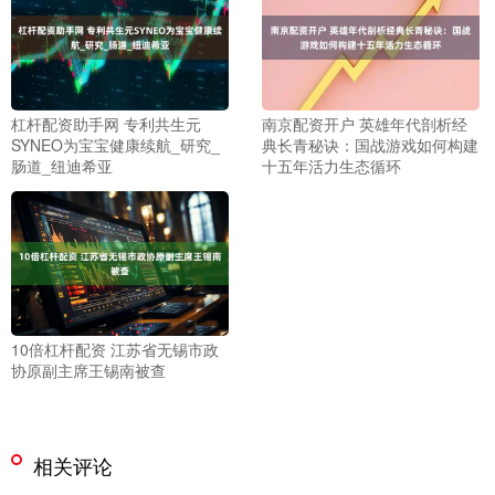
杠杆配资助手网 专利共生元
南京配资开户 英雄年代剖析经
SYNEO为宝宝健康续航_研究_
典长青秘诀：国战游戏如何构建
肠道_纽迪希亚
十五年活力生态循环
10倍杠杆配资 江苏省无锡市政
协原副主席王锡南被查
相关评论