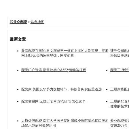
和业众配资
»
站点地图
最新文章
股票配资在线论坛 女演员王一楠在上海的大别墅里，穿着
证券公司配资
网上9.9元买的睡裤晃荡，网友们看
种顶级美感
配资门户资讯 勋章映初心&#32;劳动筑征程
配资王 伊
配资家 美国反华势力盘根错节，特朗普务实任重道远
正规期货配资
配资交易网 无缝EP管和焊态EP管怎么选？
正规的配资炒
健康的技术
太原炒股配资 南京大学医学院附属鼓楼医院脑机接口应用
专业配资知识
场景示范病房揭牌启用
突破20万