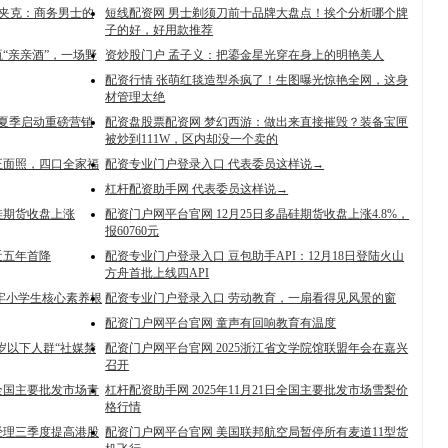
防夹克：商务男士的
短线配资网 男士剃须刀前十品牌大盘点！挨个分析哪个牌
子的好，好用款推荐
“亲亲酒”，一场野
资炒股门户 孟子义：把鎏金星光穿在身上的明艳美人
配资行情 张萌红毯造型杀疯了！生图曝光惊艳全网，这身
材管理太绝
将夏季启动重磅营销
配资盘股票配资网 梦幻西游：做出来直接摧毁？装备宝匣
被炒到111W，区内却没一个卖的
正面照，四口全家福
配资专业门户登录入口 代表委员这样说→
杠杆配资助手网 代表委员这样说→
硅期货收盘上涨
配资门户网平台官网 12月25日多晶硅期货收盘上涨4.8%，
报60760元
近五年首降
配资专业门户登录入口 豆包助手API：12月18日登陆火山
方舟首批上线四API
牢小学生核心素养根
配资专业门户登录入口 劳动教育，一扇看得见风景的窗
配资门户网平台官网 童声有回响教育有温度
岁以下人群“社媒禁
配资门户网平台官网 2025浙江省文学院馆联盟年会在嘉兴
召开
日全国主要批发市场青
杠杆配资助手网 2025年11月21日全国主要批发市场雪梨价
格行情
经理三季度提高港股
配资门户网平台官网 美国联邦航空局暂停所有麦道11型货