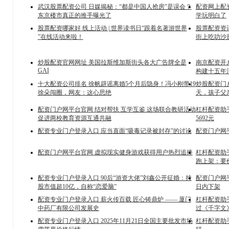
武汉股票配资公司 日媒揭秘：“都是中国人抢房”是误会？
配资网上配
东京楼市真正的推手曝光了
学玩明白了
股票配资哪家好 线上活动 | 世界读书日“跟着名著游世界
股票配资资
”在线活动来啦！
街上吃叻沙
炒股配资官网网址 美国拉斯维加斯街头各大广告牌全是
南京配资开
GAI
构建十五年
十大配资公司排名 徐帆辟谣离婚5个月后隐身！冯小刚带19
炒股配资门
徐朵闯圈，网友：这心思绝
天，孩子父
配资门户网平台官网 结对帮扶 互学互鉴 这场联合教研活动
杠杆配资助手
促进两校教育资源互通共融
5692元
配资专业门户登录入口 应当直面“吸毒记录被封存”的讨论
配资门户网
配资门户网平台官网 虚拟现实健身游戏获得用户热烈追捧
杠杆配资助手
跑上架：要
配资专业门户登录入口 90后“游资大佬”刘鑫公开征婚：持
配资门户网
股市值超10亿，自称“恋爱脑”
日内下架
配资专业门户登录入口 薪火传百载 匠心铸鼎炉 —— 厦门
杠杆配资助
中药厂有限公司发展史
过《千字文
配资专业门户登录入口 2025年11月21日全国主要批发市场
杠杆配资助