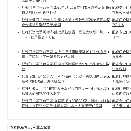
雪莲果价格行情
研
配资门户网平台官网 2025年9月26日昆明市王旗营蔬菜批发
配资专业门户
市场有限公司价格行情
有限公司价
配资专业门户登录入口 摩根大通：预计到2026年第四季度
配资门户网
金价将达到5055美元/盎司
充”技术
杠杆配资助手网 字节跳动最新披露：豆包大模型日均
配资专业门
tokens使用量超30万亿
（中）
配资门户网平台官网 大连二虎征服国安球迷刘主任咋回
配资门户网平
事？不留别上了一妖多练必成大器
展览会
配资门户网平台官网 国微控股附属出售S2C上海16%的股
配资专业门
权
任核数师
配资专业门户登录入口 2025湖南（长沙）跨境电商交易会
配资门户网
启幕 助推优品出海湘链全球
长最快市场
杠杆配资助手网 “布衣”天子汉宣帝刘询，一位比肩汉武帝
配资门户网平
却被人们忽视的伟大君主
西格内特股
配资门户网平台官网 兴蓉环境（000598.SZ）新增一起对外
配资专业门户
投资，被投资公司为成都兴蓉中水水务有限责任公司
外投资，被
查看网站首页:
和业众配资