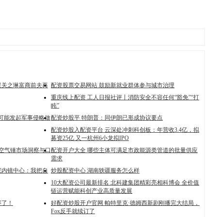
星关之琳富商前夫再
配资股票交易网站 鼓励新就业群体参与城市治理
重庆线上配资 工人日报社评丨消防安全不容任何“豁免”“打
盹”
国可能发起军事侵略做
配资炒股平 特朗普：同伊朗已形成协议要点
配资炒股入配资平台 云深处冲刺科创板：年营收3.4亿，拟
募资25亿 又一杭州6小龙拟IPO
公斤空气锤市场洞察与口
配资开户大全 哪些主体可满足市政能源类管道的批量供应
需求
院内镜中心：我把自
炒股配资中心 湖南轶疆服务怎么样
10大配资公司最新排名 北科建集团精彩亮相科博会 全价值
链运营赋能科创产业高质量发展
赛了！
好配资炒股开户官网 帕特里克·德姆西新剧刚播完大结局，
Fox反手就续订了