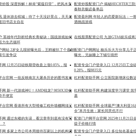
资炒股 深度拆解！林肯“紫蕴归堂”，把风水玄
配资炒股配资门户 揭秘HECHTER三
春秋衣橱必备单品
讯 退休游去槟城：待了十天没赶景点，天天老
配资盈利网 年轻人的恋爱新玩法：一瓶
逛旧书店太自在
酒挑战游戏
户 英雄年代剖析经典长青秘诀：国战游戏如何
在线股票配资公司 九游GTA6娱乐或
活力生态循环
户网站 2岁女儿现状曝光后，王鸥被扒了个底朝
配资门户网网址 杨乐乐大方分享儿子
亲引发争议
曝光，兄妹睡上下铺引猜想
网 12月25日硅铁期货收盘上涨0.85%，报
配资专业门户登录入口 12月25日工业
0.28%，报8835元
平台官网 一批反映南京大屠杀历史的图书发布
杠杆配资助手网 公立医院新增床位数
网 新一代游戏神U！AMD锐龙7 9850X3D偷
杠杆配资助手网 构建深度学习课堂 筑
价不便宜
基
平台官网 香港所有大型维修工程外墙棚网须三
杠杆配资助手网 全球最严!澳大利亚16
令”本月生效：家长同意也不行
手网 通过东楼的失误，看汉章帝到底有没有写
配资门户网平台官网 2025年11月21
》？
提子价格行情
手网 多家上市公司本周接待百家以上的机构调
配资专业门户登录入口 多位知名基金