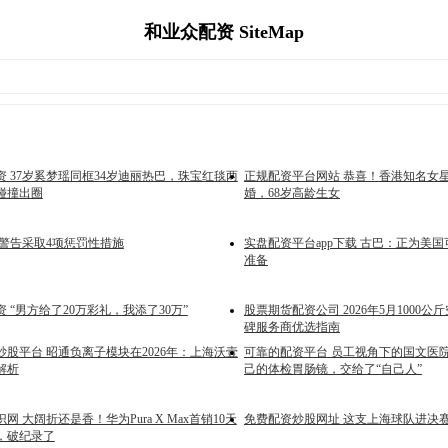
和业众配资 SiteMap
 37岁奚梦瑶同框34岁迪丽热巴，珠宝红毯两
正规配资平台网站 恭喜！香港知名女
碰撞出圈
婚，68岁高龄生女
朗警告采取4项惩罚性措施
实盘配资平台app下载 古巴：正为美
准备
 “男方给了20万彩礼，我添了30万”
股票期货配资公司 2026年5月1000
碑服务商优选指南
股平台 昭通负离子模块在2026年：上海沃壹
可靠的配资平台 员工视角下的国文医
解析
己的体检胃肠镜，交给了“自己人”
网 大阔折还是香！华为Pura X Max首销10天
免费配资炒股网址 这支上海球队进决
台，破纪录了