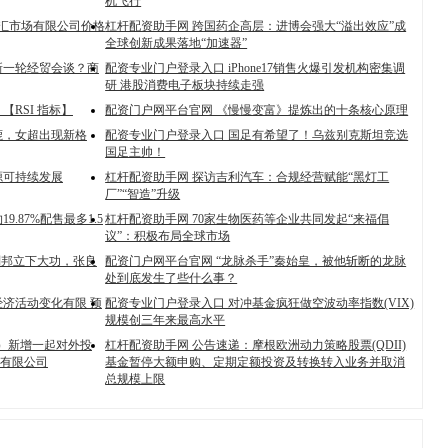
机飞行
疆通汇市场有限公司价格
杠杆配资助手网 跨国药企高层：进博会强大“溢出效应”成
全球创新成果落地“加速器”
新一轮经贸会谈？商
配资专业门户登录入口 iPhone17销售火爆引发机构密集调
研 港股消费电子板块持续走强
RSI 指标】
配资门户网平台官网 《慢慢变富》提炼出的十条核心原理
鹿，女超出现新格
配资专业门户登录入口 国足有希望了！乌兹别克斯坦竞选
国足主帅！
源可持续发展
杠杆配资助手网 探访吉利汽车：合规经营赋能“黑灯工
厂”“智造”升级
.87%配售最多1.5
杠杆配资助手网 70家生物医药等企业共同发起“来福倡
议”：积极布局全球市场
刘邦立下大功，张良
配资门户网平台官网 “龙脉杀手”秦始皇，被他斩断的龙脉
处到底发生了些什么事？
济活动变化有限 预
配资专业门户登录入口 对冲基金疯狂做空波动率指数(VIX)
规模创三年来最高水平
SZ）新增一起对外投
杠杆配资助手网 公告速递：摩根欧洲动力策略股票(QDII)
有限公司
基金暂停大额申购、定期定额投资及转换转入业务并取消
总规模上限