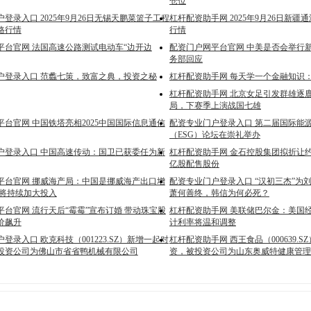
仓位
登录入口 2025年9月26日无锡天鹏菜篮子工程
杠杆配资助手网 2025年9月26日新
格行情
行情
平台官网 法国高速公路测试电动车“边开边
配资门户网平台官网 中美是否会举行
务部回应
户登录入口 范蠡七策，致富之典，投资之秘
杠杆配资助手网 每天学一个金融知识：【
杠杆配资助手网 北京女足引发群雄逐
局，下赛季上演战国七雄
台官网 中国铁塔亮相2025中国国际信息通信
配资专业门户登录入口 第二届国际能
（ESG）论坛在崇礼举办
户登录入口 中国高速传动：国卫已获委任为新
杠杆配资助手网 金石控股集团拟折让约19
亿股配售股份
平台官网 挪威海产局：中国是挪威海产出口增
配资专业门户登录入口 “汉初三杰”为
 将持续加大投入
萧何善终，韩信为何必死？
台官网 流行天后“霉霉”宣布订婚 带动珠宝股
杠杆配资助手网 美联储巴尔金：美国经
价飙升
计利率将温和调整
登录入口 欧克科技（001223.SZ）新增一起对
杠杆配资助手网 西王食品（000639.
投资公司为佛山市省省鸭机械有限公司
资，被投资公司为山东奥威特健康管理