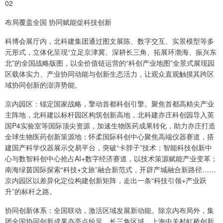
02
布局覆盖全国 协同赋能促科技创新
科博会展厅内，北科建集团通过图文展陈、数字交互、实景模型等多
元形式，立体化呈现“立足京津冀、深耕长三角、拓展环渤海、振兴东
北”的全国战略版图，以全价值链运营的“科创产业地图”全景式展现园
区载体实力、产业协同动能与创新生态活力，让观众直观触摸其跨区
域协同创新的澎湃势能。
京内园区：锚定国家战略，擎动首都科创引擎。聚焦首都高精尖产业
主阵地，北科建以标杆园区构筑创新高地，北科建亦庄科创园导入英
国P4实验室等国际顶尖资源，加速生物医药成果转化，助力亦庄打造
全球生物医药创新策源地；怀柔国际科创中心聚焦高端仪器赛道，搭
建国产科学仪器展示交易平台，突破“卡脖子”技术；智能科技创新中
心与数智科创中心抢占AI+数字经济赛道，以技术策源赋能产业变革；
南海绿茵国际探索“科技+文旅”融合新范式，开辟产城融合新路径……
京内园区以差异化定位构建创新矩阵，走出一条“科技引领+产业跃
升”的标杆之路。
协同创新体系：全国联动，激活区域发展新动能。除京内布局外，集
团全国协同创新成果亦亮点纷呈，长三角区域，上海中关村虹桥创新