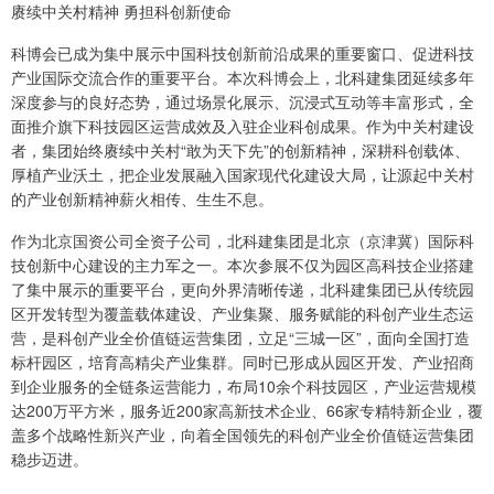
赓续中关村精神 勇担科创新使命
科博会已成为集中展示中国科技创新前沿成果的重要窗口、促进科技
产业国际交流合作的重要平台。本次科博会上，北科建集团延续多年
深度参与的良好态势，通过场景化展示、沉浸式互动等丰富形式，全
面推介旗下科技园区运营成效及入驻企业科创成果。作为中关村建设
者，集团始终赓续中关村“敢为天下先”的创新精神，深耕科创载体、
厚植产业沃土，把企业发展融入国家现代化建设大局，让源起中关村
的产业创新精神薪火相传、生生不息。
作为北京国资公司全资子公司，北科建集团是北京（京津冀）国际科
技创新中心建设的主力军之一。本次参展不仅为园区高科技企业搭建
了集中展示的重要平台，更向外界清晰传递，北科建集团已从传统园
区开发转型为覆盖载体建设、产业集聚、服务赋能的科创产业生态运
营，是科创产业全价值链运营集团，立足“三城一区”，面向全国打造
标杆园区，培育高精尖产业集群。同时已形成从园区开发、产业招商
到企业服务的全链条运营能力，布局10余个科技园区，产业运营规模
达200万平方米，服务近200家高新技术企业、66家专精特新企业，覆
盖多个战略性新兴产业，向着全国领先的科创产业全价值链运营集团
稳步迈进。