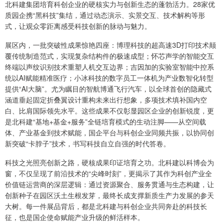
北科建集团培育科创企业的硬核实力与创新生态的蓬勃活力。28家优
质园企携“黑科技”集结，通过动态演示、实景交互、技术解构等形
式，让观众零距离感受科技创新的脉动与魅力。
展区内，一批突破性成果惊艳四座：博理科技的超高速3D打印技术颠
覆传统制造范式，实现复杂结构件的极速成型；怀芯声学的智能交互
终端以声纹识别技术重塑人机交互边界；吉因加的实验室智能中控系
统以AI赋能精准医疗；小冰科技的数字员工一体机为产业数智化转型
提供“AI大脑”。尤为瞩目的智航博通飞行汽车，以全球首创的隐藏式
涵道垂起固定折叠翼设计重构未来出行想象，多项技术填补国内空
白、比肩国际领先水平。这些成果不仅彰显园区企业的创新锐度，更
是北科建“基地+基金+服务”全链培育模式的生动注脚——从空间载
体、产业基金到技术赋能，国企平台与科创企业同频共振，以协同创
新突破“卡脖子”技术，书写科技自立自强的时代答卷。
科技之光照亮创新之路，硬核成果印证培育之功。北科建以科博会为
窗，不仅呈现了前沿技术的“尖峰时刻”，更揭示了其作为科创产业全
价值链运营商的深层逻辑：通过资源聚合、服务贯通与生态构建，让
创新种子在园区沃土生根发芽，最终长成支撑新质生产力发展的参天
大树。每一件展品背后，都是北科建与科创企业共同奔赴的科技长
征，也是国企使命赋能产业升级的鲜活样本。