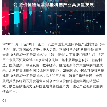
2026年5月8日至10日，第二十八届中国北京国际科技产业博览会（科
博会）在北京国家会议中心盛大启幕。本届科博会以“科技引领 创享
未来10大配资公司最新排名”为主题，聚焦“人工智能+”行动引领，5万
平方米展区汇聚全球800余家科创先锋，集中展示信息科技、智能制
造、医药健康、绿色双碳、数字经济、区域创新等六大领域的前沿成
果。北科建集团携全国10余座科技园区、28家园企、40余项硬核科技
成果10大配资公司最新排名，以300平方米主题展位重磅参展，全面
展现其从传统园区开发运营向科创产业全价值链运营集团的转型成
效，以全链赋能实力诠释国企培育新质生产力、驱动产业创新发展的
使命担当。
01