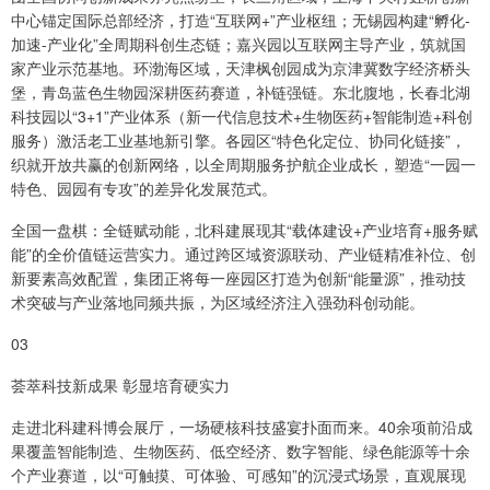
中心锚定国际总部经济，打造“互联网+”产业枢纽；无锡园构建“孵化-
加速-产业化”全周期科创生态链；嘉兴园以互联网主导产业，筑就国
家产业示范基地。环渤海区域，天津枫创园成为京津冀数字经济桥头
堡，青岛蓝色生物园深耕医药赛道，补链强链。东北腹地，长春北湖
科技园以“3+1”产业体系（新一代信息技术+生物医药+智能制造+科创
服务）激活老工业基地新引擎。各园区“特色化定位、协同化链接”，
织就开放共赢的创新网络，以全周期服务护航企业成长，塑造“一园一
特色、园园有专攻”的差异化发展范式。
全国一盘棋：全链赋动能，北科建展现其“载体建设+产业培育+服务赋
能”的全价值链运营实力。通过跨区域资源联动、产业链精准补位、创
新要素高效配置，集团正将每一座园区打造为创新“能量源”，推动技
术突破与产业落地同频共振，为区域经济注入强劲科创动能。
03
荟萃科技新成果 彰显培育硬实力
走进北科建科博会展厅，一场硬核科技盛宴扑面而来。40余项前沿成
果覆盖智能制造、生物医药、低空经济、数字智能、绿色能源等十余
个产业赛道，以“可触摸、可体验、可感知”的沉浸式场景，直观展现