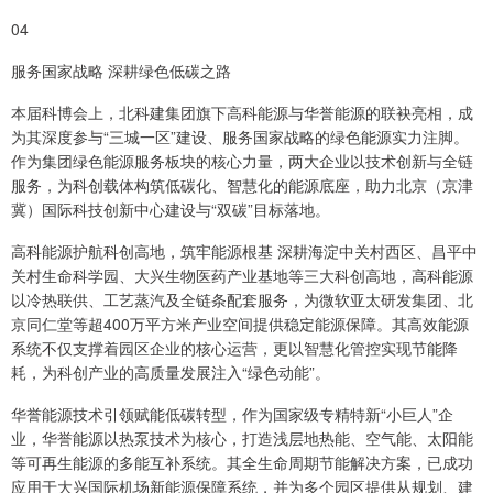
04
服务国家战略 深耕绿色低碳之路
本届科博会上，北科建集团旗下高科能源与华誉能源的联袂亮相，成
为其深度参与“三城一区”建设、服务国家战略的绿色能源实力注脚。
作为集团绿色能源服务板块的核心力量，两大企业以技术创新与全链
服务，为科创载体构筑低碳化、智慧化的能源底座，助力北京（京津
冀）国际科技创新中心建设与“双碳”目标落地。
高科能源护航科创高地，筑牢能源根基 深耕海淀中关村西区、昌平中
关村生命科学园、大兴生物医药产业基地等三大科创高地，高科能源
以冷热联供、工艺蒸汽及全链条配套服务，为微软亚太研发集团、北
京同仁堂等超400万平方米产业空间提供稳定能源保障。其高效能源
系统不仅支撑着园区企业的核心运营，更以智慧化管控实现节能降
耗，为科创产业的高质量发展注入“绿色动能”。
华誉能源技术引领赋能低碳转型，作为国家级专精特新“小巨人”企
业，华誉能源以热泵技术为核心，打造浅层地热能、空气能、太阳能
等可再生能源的多能互补系统。其全生命周期节能解决方案，已成功
应用于大兴国际机场新能源保障系统，并为多个园区提供从规划、建