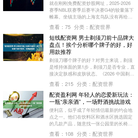
就在刚刚免费配资炒股网址，2025-2026
赛季NBL联赛季后赛半决赛G4的较量落下
帷幕。坐镇主场的上海玄鸟队没有再给对
手机会，以77比62击败合肥狂风队，从
查看：
75
分类：
配资世界
而....
短线配资网 男士剃须刀前十品牌大
盘点！挨个分析哪个牌子的好，好
用款推荐
剃须刀哪个牌子的好？对男士来说，剃须
是维持体面的第1步，剃须刀是否专业，直
接决定肤感和皮肤状态。《2026 中国剃须
刀行业发展白皮书》数据显示，国内市场
查看：
215
分类：
配资世界
规模已达....
配资盈利网 年轻人的恋爱新玩法：
一瓶“亲亲酒”，一场野酒挑战游戏
便利店，似乎成了年轻情侣最新的约会地
点之一。他们在饮料区和酒水区挑选固定
的几款产品，随意找一张公园里的长椅坐
下，把饮料和酒兑在一起，各喝一口，相
查看：
108
分类：
配资世界
互对视，挑战“对....