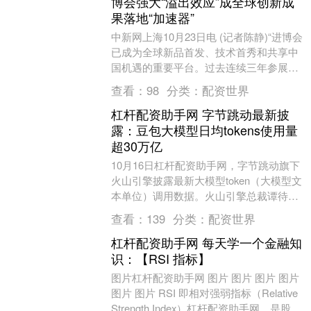
博会强大“溢出效应”成全球创新成
果落地“加速器”
中新网上海10月23日电 (记者陈静)“进博会
已成为全球新品首发、技术首秀和共享中
国机遇的重要平台。过去连续三年参展，
我们深切感受到进博会的‘溢出效应’，多款
查看：
98
分类：
配资世界
创....
杠杆配资助手网 字节跳动最新披
露：豆包大模型日均tokens使用量
超30万亿
10月16日杠杆配资助手网，字节跳动旗下
火山引擎披露最新大模型token（大模型文
本单位）调用数据。火山引擎总裁谭待现
场表示，豆包大模型使用量从2024年5月
查看：
139
分类：
配资世界
1....
杠杆配资助手网 每天学一个金融知
识：【RSI 指标】
图片杠杆配资助手网 图片 图片 图片 图片
图片 图片 RSI 即相对强弱指标（Relative
Strength Index）杠杆配资助手网，是股