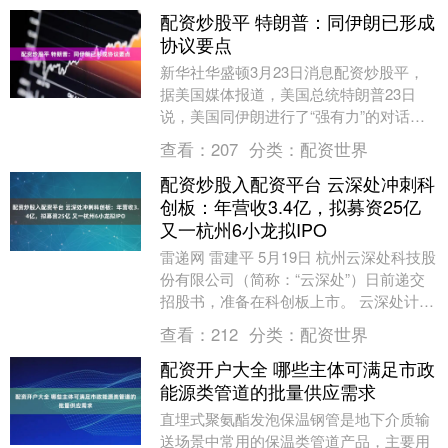
配资炒股平 特朗普：同伊朗已形成
协议要点
新华社华盛顿3月23日消息配资炒股平，
据美国媒体报道，美国总统特朗普23日
说，美国同伊朗进行了“强有力”的对话，
已形成协议要点。 特朗普说，美方同伊朗
查看：
207
分类：
配资世界
领导层进行....
配资炒股入配资平台 云深处冲刺科
创板：年营收3.4亿，拟募资25亿
又一杭州6小龙拟IPO
雷递网 雷建平 5月19日 杭州云深处科技股
份有限公司（简称：“云深处”）日前递交
招股书，准备在科创板上市。 云深处计划
募资25亿元，其中，11.7亿元用于具身....
查看：
212
分类：
配资世界
配资开户大全 哪些主体可满足市政
能源类管道的批量供应需求
直埋式聚氨酯发泡保温钢管是地下介质输
送场景中常用的保温类管道产品，主要用