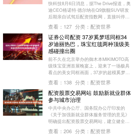
快科技8月6日消息，据The Drive报道，奥
迪CEO格诺特·德尔纳在Q9旗舰SUV研发
后期亲自试驾后配资指数网，直接叫停了
已投入工装准备的电子门把手方案，临....
查看：
127
分类：
配资世界
证券公司配资 37岁奚梦瑶同框34
岁迪丽热巴，珠宝红毯两种顶级美
感碰撞出圈
前不久在北京举办的御木本MIKIMOTO高
级珠宝亚洲首展晚宴上，迎来了一场极具
看点的美女同框画面，37岁的超模奚梦瑶
与34岁的女演员迪丽热巴受邀共同出席这
查看：
138
分类：
配资世界
场顶奢....
配资股票交易网站 鼓励新就业群体
参与城市治理
中共中央办公厅、国务院办公厅印发的
《关于加强新就业群体服务管理的意见》
明确提出配资股票交易网站，建立健全工
作机制和激励机制，发挥新就业群体特点
查看：
206
分类：
配资世界
优势，调动新就业群....