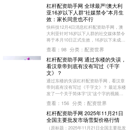
杠杆配资助手网 全球最严!澳大利
亚16岁以下人群“社媒禁令”本月生
效：家长同意也不行
快科技12月4日消息杠杆配资助手网，澳
大利亚针对16岁以下人群的社交媒体禁令
将于本月10日正式生效，16岁以下未成年
人一律禁止注册或使用主流社交平台，即
查看：
98
分类：
配资世界
便获得家....
杠杆配资助手网 通过东楼的失误，
看汉章帝到底有没有写过《千字
文》？
通过东楼的失误杠杆配资助手网，看汉章
帝到底有没有写过《千字文》？ 最近东楼
发了一个关于简体字“汉”这个字的视频，
然后被另外一位博主锤了。 汉章帝和千字
查看：
156
分类：
配资世界
文 东楼说....
杠杆配资助手网 2025年11月21日
全国主要批发市场雪梨价格行情
（原标题：2025年11月21日全国主要批发