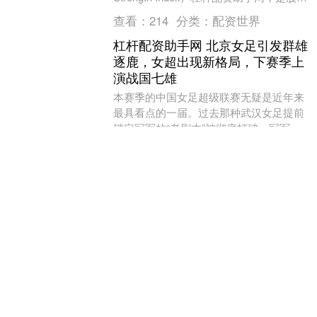
票、期货等市....
查看：
214
分类：
配资世界
杠杆配资助手网 北京女足引发群雄
逐鹿，女超出现新格局，下赛季上
演战国七雄
本赛季的中国女足超级联赛无疑是近年来
最具看点的一届。过去那种武汉女足提前
锁定冠军的“老剧本”被彻底打破，冠军悬
念一直留到了最后一轮，而且最终争夺冠
查看：
96
分类：
配资世界
军的球队既不是....
杠杆配资助手网 探访吉利汽车：合
规经营赋能“黑灯工厂”“智造”升级
中国网财经9月25日讯 9月24日，由中央网
信办网络社会工作局、国家税务总局税收
宣传中心指导，陕西省委网信办、国家税
务总局陕西省税务局联合主办的“合规经营
查看：
201
分类：
配资世界
诚信纳....
杠杆配资助手网 金石控股集团拟折
让约19.87%配售最多1.5亿股配售