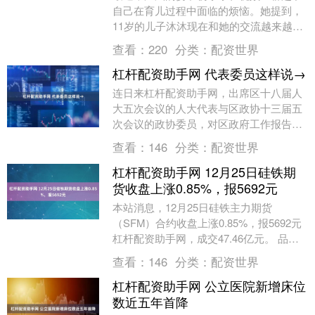
自己在育儿过程中面临的烦恼。她提到，
11岁的儿子沐沐现在和她的交流越来越简
单平淡，常常是她问一句，他答一句配资
查看：
220
分类：
配资世界
门户网网址，有....
杠杆配资助手网 代表委员这样说→
连日来杠杆配资助手网，出席区十八届人
大五次会议的人大代表与区政协十三届五
次会议的政协委员，对区政府工作报告进
行了热烈讨论，大家紧扣报告内容，结合
查看：
146
分类：
配资世界
各自行业领域与工....
杠杆配资助手网 12月25日硅铁期
货收盘上涨0.85%，报5692元
本站消息，12月25日硅铁主力期货
（SFM）合约收盘上涨0.85%，报5692元
杠杆配资助手网，成交47.46亿元。 品种
简介：硅铁期货是在期货交易所上市交易
查看：
146
分类：
配资世界
的....
杠杆配资助手网 公立医院新增床位
数近五年首降