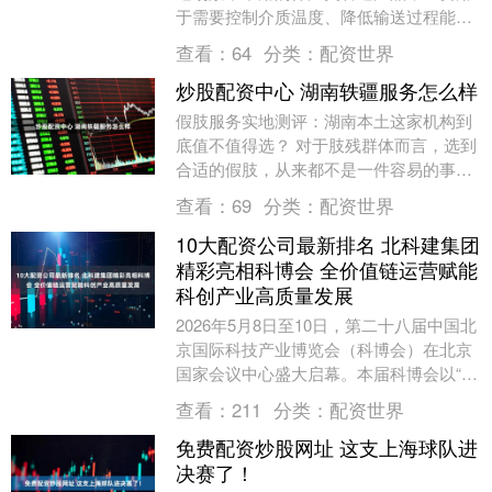
于需要控制介质温度、降低输送过程能耗
的工程场景配资开户大全，随着国内城市
查看：
64
分类：
配资世界
管网改造、能源输....
炒股配资中心 湖南轶疆服务怎么样
假肢服务实地测评：湖南本土这家机构到
底值不值得选？ 对于肢残群体而言，选到
合适的假肢，从来都不是一件容易的事。
不少朋友在刚截肢的迷茫期，因为对假肢
查看：
69
分类：
配资世界
行业不了解，踩....
10大配资公司最新排名 北科建集团
精彩亮相科博会 全价值链运营赋能
科创产业高质量发展
2026年5月8日至10日，第二十八届中国北
京国际科技产业博览会（科博会）在北京
国家会议中心盛大启幕。本届科博会以“科
技引领 创享未来10大配资公司最新排
查看：
211
分类：
配资世界
名”为....
免费配资炒股网址 这支上海球队进
决赛了！