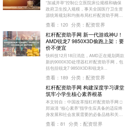
“加减并举”控制公立医院床位规模和确保
政府卫生投入规模，事关全国医疗卫生资
源统筹规划和均衡布局杠杆配资助手网，
以及以“公益性”为导向的公立医院发展。
查看：
120
分类：
配资世界
12月2日....
杠杆配资助手网 新一代游戏神U！
AMD锐龙7 9850X3D偷跑上架：要
价不便宜
快科技12月18日消息，AMD正在规划两款
新的9000X3D处理器杠杆配资助手网，包
括包括锐龙7 9850X3D和锐龙9
9950X3D2。 其中锐龙7 985....
查看：
189
分类：
配资世界
杠杆配资助手网 构建深度学习课堂
筑牢小学生核心素养根基
本文转自：中国改革报杠杆配资助手网 □
郑淑清 “核心素养”指学生应具备的适应终
身发展和社会发展需要的必备品格和关键
能力，突出强调个人修养、社会关爱、家
查看：
81
分类：
配资世界
国情怀，....