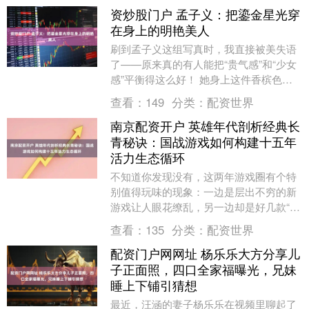
资炒股门户 孟子义：把鎏金星光穿
在身上的明艳美人
刷到孟子义这组写真时，我直接被美失语
了——原来真的有人能把“贵气感”和“少女
感”平衡得这么好！ 她身上这件香槟色抹
胸裙，简直是把银河穿在了身上。裙身镶
查看：
149
分类：
配资世界
满的细闪钻....
南京配资开户 英雄年代剖析经典长
青秘诀：国战游戏如何构建十五年
活力生态循环
不知道你发现没有，这两年游戏圈有个特
别值得玩味的现象：一边是层出不穷的新
游戏让人眼花缭乱，另一边却是好几款“爷
爷辈”的老网游，玩家社群不仅没散，反而
查看：
135
分类：
配资世界
越来越热闹了....
配资门户网网址 杨乐乐大方分享儿
子正面照，四口全家福曝光，兄妹
睡上下铺引猜想
最近，汪涵的妻子杨乐乐在视频里聊起了