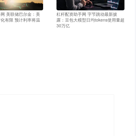
网 美联储巴尔金：美
杠杆配资助手网 字节跳动最新披
化有限 预计利率将温
露：豆包大模型日均tokens使用量超
30万亿