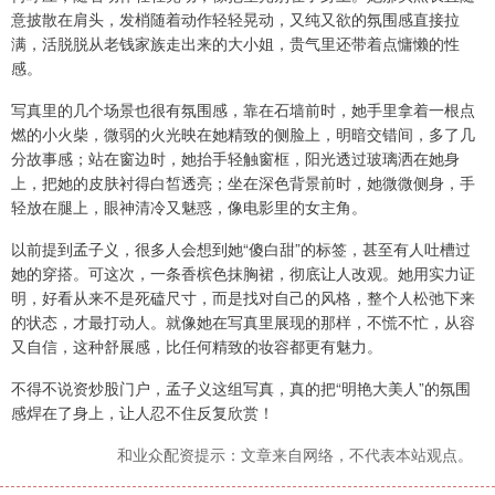
意披散在肩头，发梢随着动作轻轻晃动，又纯又欲的氛围感直接拉
满，活脱脱从老钱家族走出来的大小姐，贵气里还带着点慵懒的性
感。
写真里的几个场景也很有氛围感，靠在石墙前时，她手里拿着一根点
燃的小火柴，微弱的火光映在她精致的侧脸上，明暗交错间，多了几
分故事感；站在窗边时，她抬手轻触窗框，阳光透过玻璃洒在她身
上，把她的皮肤衬得白皙透亮；坐在深色背景前时，她微微侧身，手
轻放在腿上，眼神清冷又魅惑，像电影里的女主角。
以前提到孟子义，很多人会想到她“傻白甜”的标签，甚至有人吐槽过
她的穿搭。可这次，一条香槟色抹胸裙，彻底让人改观。她用实力证
明，好看从来不是死磕尺寸，而是找对自己的风格，整个人松弛下来
的状态，才最打动人。就像她在写真里展现的那样，不慌不忙，从容
又自信，这种舒展感，比任何精致的妆容都更有魅力。
不得不说资炒股门户，孟子义这组写真，真的把“明艳大美人”的氛围
感焊在了身上，让人忍不住反复欣赏！
和业众配资提示：文章来自网络，不代表本站观点。