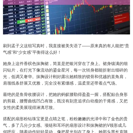
刷到孟子义这组写真时，我直接被美失语了——原来真的有人能把“贵
气感”和“少女感”平衡得这么好！
她身上这件香槟色抹胸裙，简直是把银河穿在了身上。裙身镶满的细
闪钻片，在灯光下像流动的鎏金星河，每一次转身都能折射出细碎的
光，低调又奢华。抹胸设计刚好露出她精致的锁骨和优越的直角肩，
肩颈线条舒展又优雅，完全没有紧绷感，温柔里还带着点气场。
最绝的是鱼骨收腰设计，把她的蚂蚁腰勒得盈盈一握，搭配贴合身形
的剪裁，腰臀曲线凹凸有致，既没有刻意追求白幼瘦的干瘪感，又把
女性的柔美展现得淋漓尽致。
搭配的扇形粉钻珠宝更是点睛之笔，粉粉嫩嫩的光泽中和了金色的贵
气，多了几分少女感。项链和耳环的扇形设计和抹胸裙的V领形成几
何呼应，随着动作轻轻晃动，像把星光别在了身上。她那头黑长直随